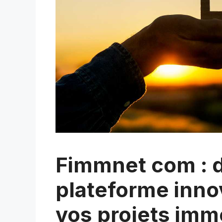
Fimmnet com : d
plateforme inno
vos projets imm